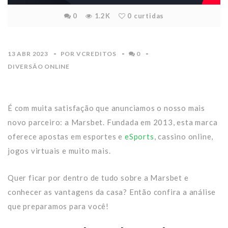
0
1.2K
0
curtidas
13 ABR 2023
POR
VCREDITOS
0
DIVERSÃO ONLINE
É com muita satisfação que anunciamos o nosso mais
novo parceiro: a Marsbet. Fundada em 2013, esta marca
oferece apostas em esportes e
eSports
, cassino online,
jogos virtuais e muito mais.
Quer ficar por dentro de tudo sobre a Marsbet e
conhecer as vantagens da casa? Então confira a análise
que preparamos para você!