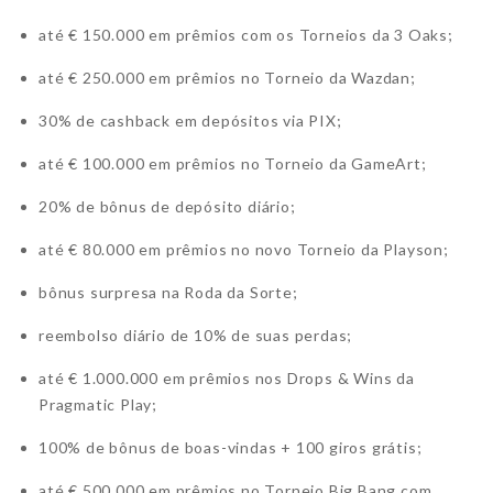
até € 150.000 em prêmios com os Torneios da 3 Oaks;
até € 250.000 em prêmios no Torneio da Wazdan;
30% de cashback em depósitos via PIX;
até € 100.000 em prêmios no Torneio da GameArt;
20% de bônus de depósito diário;
até € 80.000 em prêmios no novo Torneio da Playson;
bônus surpresa na Roda da Sorte;
reembolso diário de 10% de suas perdas;
até € 1.000.000 em prêmios nos Drops & Wins da
Pragmatic Play;
100% de bônus de boas-vindas + 100 giros grátis;
até € 500.000 em prêmios no Torneio Big Bang com