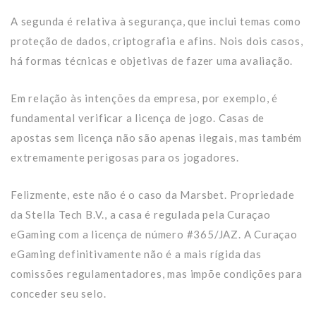
A segunda é relativa à segurança, que inclui temas como
proteção de dados, criptografia e afins. Nois dois casos,
há formas técnicas e objetivas de fazer uma avaliação.
Em relação às intenções da empresa, por exemplo, é
fundamental verificar a licença de jogo. Casas de
apostas sem licença não são apenas ilegais, mas também
extremamente perigosas para os jogadores.
Felizmente, este não é o caso da Marsbet. Propriedade
da Stella Tech B.V., a casa é regulada pela Curaçao
eGaming com a licença de número #365/JAZ. A Curaçao
eGaming definitivamente não é a mais rígida das
comissões regulamentadores, mas impõe condições para
conceder seu selo.