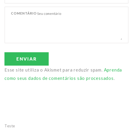
COMENTÁRIO
ENVIAR
Esse site utiliza o Akismet para reduzir spam.
Aprenda
como seus dados de comentários são processados
.
Teste