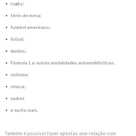
rugby;
tênis de mesa;
futebol americano;
futsal;
dardos;
Fórmula 1 e outras modalidades automobilísticas;
ciclismo;
sinuca;
xadrez
e muito mais.
Também é possível fazer apostas sem relação com