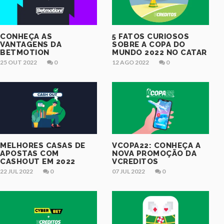
CONHEÇA AS
5 FATOS CURIOSOS
VANTAGENS DA
SOBRE A COPA DO
BETMOTION
MUNDO 2022 NO CATAR
25 OUT 2022
0
12 AGO 2022
0
MELHORES CASAS DE
VCOPA22: CONHEÇA A
APOSTAS COM
NOVA PROMOÇÃO DA
CASHOUT EM 2022
VCREDITOS
22 JUL 2022
0
07 JUL 2022
0