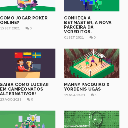
COMO JOGAR POKER
CONHEÇA A
ONLINE?
BETMASTER, A NOVA
PARCEIRA DA
15 SET 2021
0
VCREDITOS.
01 SET 2021
0
SAIBA COMO LUCRAR
MANNY PACQUIAO X
EM CAMPEONATOS
YORDENIS UGÁS
ALTERNATIVOS!
19 AGO 2021
1
23 AGO 2021
0