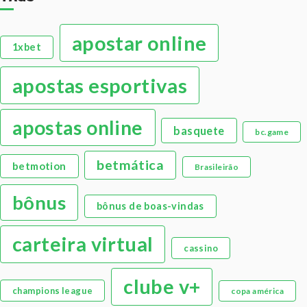
apostar online
1xbet
apostas esportivas
apostas online
basquete
bc.game
betmática
betmotion
Brasileirão
bônus
bônus de boas-vindas
carteira virtual
cassino
clube v+
champions league
copa américa