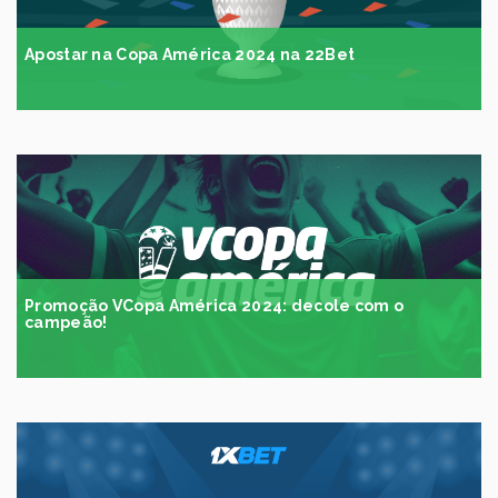
Apostar na Copa América 2024 na 22Bet
Promoção VCopa América 2024: decole com o
campeão!