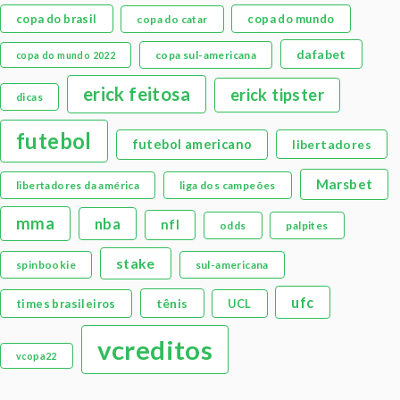
copa do brasil
copa do mundo
copa do catar
dafabet
copa sul-americana
copa do mundo 2022
erick feitosa
erick tipster
dicas
futebol
futebol americano
libertadores
Marsbet
libertadores da américa
liga dos campeões
mma
nba
nfl
odds
palpites
stake
spinbookie
sul-americana
ufc
tênis
times brasileiros
UCL
vcreditos
vcopa22