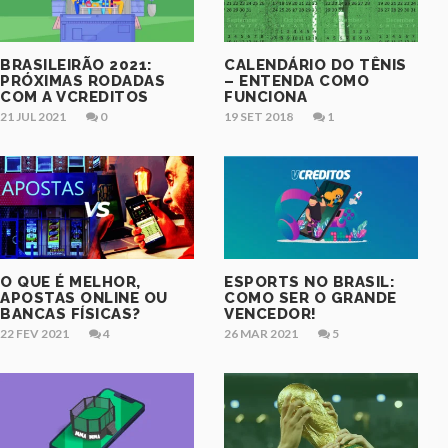
BRASILEIRÃO 2021:
CALENDÁRIO DO TÊNIS
PRÓXIMAS RODADAS
– ENTENDA COMO
COM A VCREDITOS
FUNCIONA
21 JUL 2021
0
19 SET 2018
1
O QUE É MELHOR,
ESPORTS NO BRASIL:
APOSTAS ONLINE OU
COMO SER O GRANDE
BANCAS FÍSICAS?
VENCEDOR!
22 FEV 2021
4
26 MAR 2021
5