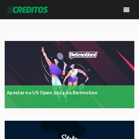
Apostar no US Open 2024 na Betmotion