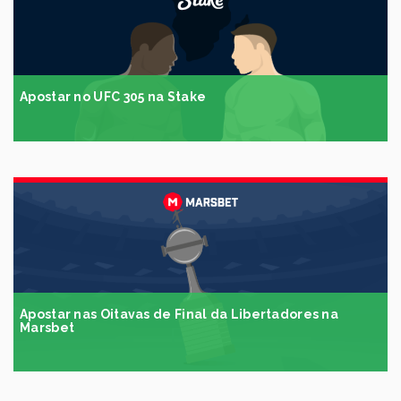
Apostar no UFC 305 na Stake
Apostar nas Oitavas de Final da Libertadores na
Marsbet