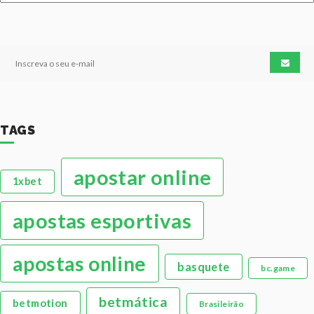
TAGS
apostar online
1xbet
apostas esportivas
apostas online
basquete
bc.game
betmática
betmotion
Brasileirão