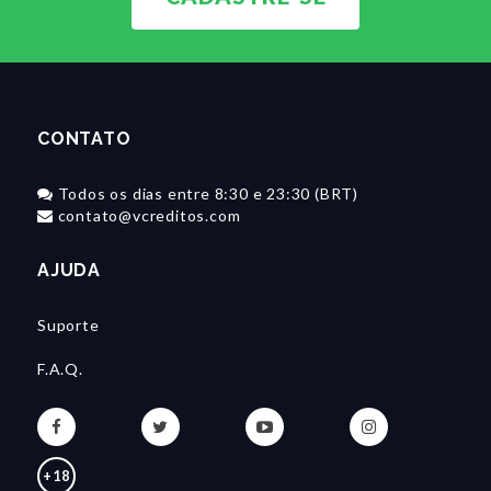
CONTATO
Todos os dias entre 8:30 e 23:30 (BRT)
contato@vcreditos.com
AJUDA
Suporte
F.A.Q.
+18