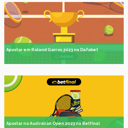
Apostar em Roland Garros 2023 na Dafabet
Apostar no Australian Open 2023 na Betfinal