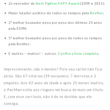
2x vencedor do
Best Fighter ESPY Award
(2009 e 2011);
Maior lutador asiático de todos os tempos pela
BoxRec
;
2º melhor boxeador peso por peso dos últimos 25 anos
pela ESPN;
5º melhor boxeador peso por peso de todos os tempos
pela BoxRec;
E muitos – muitos! – outros.
Confira a lista completa
.
Impressionante, não é mesmo? Pois seu cartel não fica
atrás. São 67 vitórias (39 nocautes), 7 derrotas e 2
empates. Aos 42 anos de idade e após 25 meses inativo,
o PacMan volta aos ringues em busca de mais um título.
E, com esse currículo, não é de se duvidar que ele
consiga.