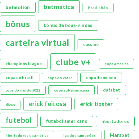
betmática
betmotion
Brasileirão
bônus
bônus de boas-vindas
carteira virtual
cassino
clube v+
champions league
copa américa
copa do brasil
copa do mundo
copa do catar
dafabet
copa sul-americana
copa do mundo 2022
erick feitosa
erick tipster
dicas
futebol
futebol americano
libertadores
Marsbet
libertadores da américa
liga dos campeões