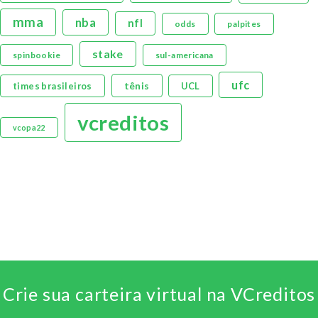
mma
nba
nfl
odds
palpites
stake
spinbookie
sul-americana
ufc
tênis
times brasileiros
UCL
vcreditos
vcopa22
Crie sua carteira virtual na VCreditos