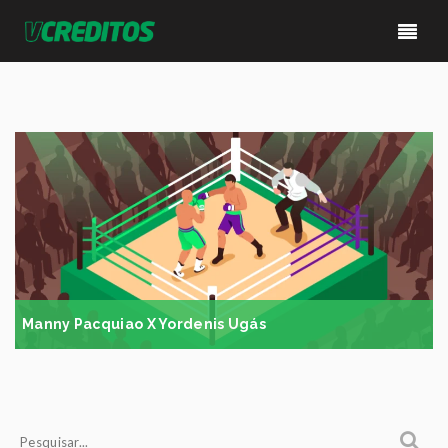
Manny Pacquiao X Yordenis Ugás