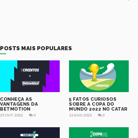
POSTS MAIS POPULARES
CONHEÇA AS
5 FATOS CURIOSOS
VANTAGENS DA
SOBRE A COPA DO
BETMOTION
MUNDO 2022 NO CATAR
25 OUT 2022
0
12 AGO 2022
0