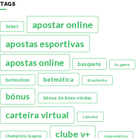
TAGS
apostar online
1xbet
apostas esportivas
apostas online
basquete
bc.game
betmática
betmotion
Brasileirão
bônus
bônus de boas-vindas
carteira virtual
cassino
clube v+
champions league
copa américa