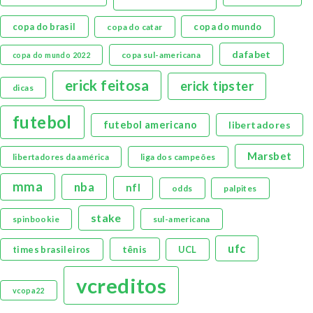
copa do brasil
copa do mundo
copa do catar
dafabet
copa sul-americana
copa do mundo 2022
erick feitosa
erick tipster
dicas
futebol
futebol americano
libertadores
Marsbet
libertadores da américa
liga dos campeões
mma
nba
nfl
odds
palpites
stake
spinbookie
sul-americana
ufc
tênis
times brasileiros
UCL
vcreditos
vcopa22