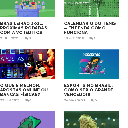
BRASILEIRÃO 2021:
CALENDÁRIO DO TÊNIS
PRÓXIMAS RODADAS
– ENTENDA COMO
COM A VCREDITOS
FUNCIONA
21 JUL 2021
0
19 SET 2018
1
O QUE É MELHOR,
ESPORTS NO BRASIL:
APOSTAS ONLINE OU
COMO SER O GRANDE
BANCAS FÍSICAS?
VENCEDOR!
22 FEV 2021
4
26 MAR 2021
5