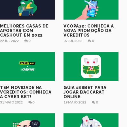
MELHORES CASAS DE
VCOPA22: CONHEÇA A
APOSTAS COM
NOVA PROMOÇÃO DA
CASHOUT EM 2022
VCREDITOS
22 JUL 2022
0
07 JUL 2022
0
TEM NOVIDADE NA
GUIA 188BET PARA
VCREDITOS: CONHEÇA
JOGAR BACCARAT
A CYBER BET!
ONLINE
31 MAIO 2022
0
19 MAIO 2022
0