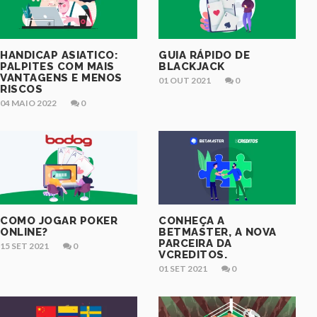
HANDICAP ASIATICO:
GUIA RÁPIDO DE
PALPITES COM MAIS
BLACKJACK
VANTAGENS E MENOS
01 OUT 2021
0
RISCOS
04 MAIO 2022
0
COMO JOGAR POKER
CONHEÇA A
ONLINE?
BETMASTER, A NOVA
PARCEIRA DA
15 SET 2021
0
VCREDITOS.
01 SET 2021
0