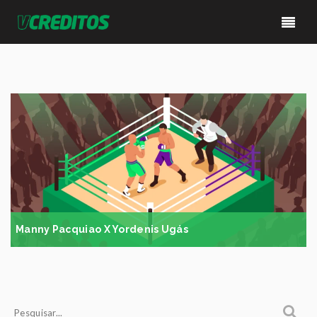
Manny Pacquiao X Yordenis Ugás