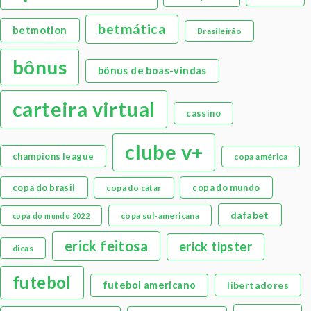
betmática
betmotion
Brasileirão
bônus
bônus de boas-vindas
carteira virtual
cassino
clube v+
champions league
copa américa
copa do brasil
copa do mundo
copa do catar
dafabet
copa sul-americana
copa do mundo 2022
erick feitosa
erick tipster
dicas
futebol
futebol americano
libertadores