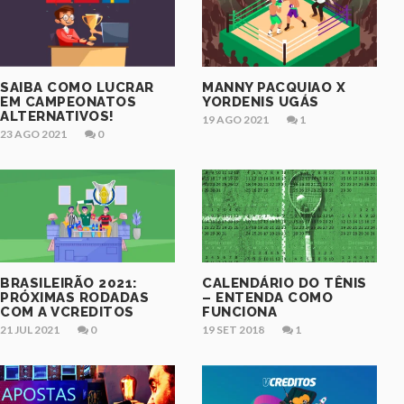
SAIBA COMO LUCRAR
MANNY PACQUIAO X
EM CAMPEONATOS
YORDENIS UGÁS
ALTERNATIVOS!
19 AGO 2021
1
23 AGO 2021
0
BRASILEIRÃO 2021:
CALENDÁRIO DO TÊNIS
PRÓXIMAS RODADAS
– ENTENDA COMO
COM A VCREDITOS
FUNCIONA
21 JUL 2021
0
19 SET 2018
1