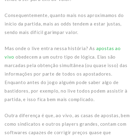
Consequentemente, quanto mais nos aproximamos do
início da partida, mais as odds tendem a estar justas,
sendo mais difícil garimpar valor.
Mas onde o live entra nessa história? As
apostas ao
vivo
obedecem a um outro tipo de lógica. Elas são
marcadas pela obtenção simultânea (ou quase isso) das
informações por parte de todos os apostadores.
Enquanto antes do jogo alguém pode saber algo de
bastidores, por exemplo, no live todos podem assistir à
partida, e isso fica bem mais complicado.
Outra diferença é que, ao vivo, as casas de apostas, bem
como sindicatos e outros players grandes, contam com
softwares capazes de corrigir preços quase que