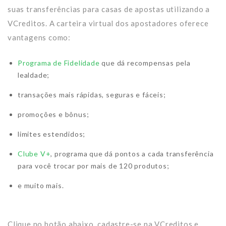
suas transferências para casas de apostas utilizando a
VCreditos. A carteira virtual dos apostadores oferece
vantagens como:
Programa de Fidelidade
que dá recompensas pela
lealdade;
transações mais rápidas, seguras e fáceis;
promoções e bônus;
limites estendidos;
Clube V+
, programa que dá pontos a cada transferência
para você trocar por mais de 120 produtos;
e muito mais.
Clique no botão abaixo, cadastre-se na VCreditos e