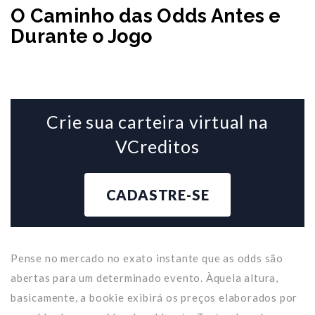
O Caminho das Odds Antes e
Durante o Jogo
Crie sua carteira virtual na
VCreditos
CADASTRE-SE
Pense no mercado no exato instante que as odds são
abertas para um determinado evento. Àquela altura,
basicamente, a bookie exibirá os preços elaborados por