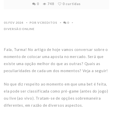
0
748
0
curtidas
01 FEV 2024
POR
VCREDITOS
0
DIVERSÃO ONLINE
Fala, Turma! No artigo de hoje vamos conversar sobre o
momento de colocar uma aposta no mercado. Será que
existe uma opção melhor do que as outras? Quais as
peculiaridades de cada um dos momentos? Veja a seguir!
No que diz respeito ao momento em que uma bet é feita,
ela pode ser classificada como pré-game (antes do jogo)
ou live (ao vivo). Tratam-se de opções sobremaneira
diferentes, em razão de diversos aspectos.