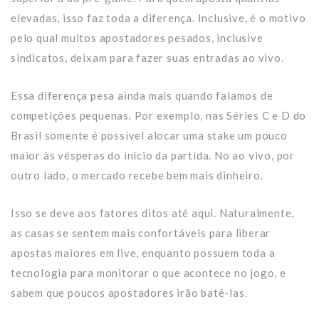
elevadas, isso faz toda a diferença. Inclusive, é o motivo
pelo qual muitos apostadores pesados, inclusive
sindicatos, deixam para fazer suas entradas ao vivo.
Essa diferença pesa ainda mais quando falamos de
competições pequenas. Por exemplo, nas Séries C e D do
Brasil somente é possível alocar uma stake um pouco
maior às vésperas do início da partida. No ao vivo, por
outro lado, o mercado recebe bem mais dinheiro.
Isso se deve aos fatores ditos até aqui. Naturalmente,
as casas se sentem mais confortáveis para liberar
apostas maiores em live, enquanto possuem toda a
tecnologia para monitorar o que acontece no jogo, e
sabem que poucos apostadores irão batê-las.