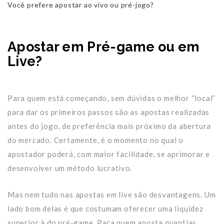
Você prefere apostar ao vivo ou pré-jogo?
Apostar em Pré-game ou em
Live?
Para quem está começando, sem dúvidas o melhor “local”
para dar os primeiros passos são as apostas realizadas
antes do jogo, de preferência mais próximo da abertura
do mercado. Certamente, é o momento no qual o
apostador poderá, com maior facilidade, se aprimorar e
desenvolver um método lucrativo.
Mas nem tudo nas apostas em live são desvantagens. Um
lado bom delas é que costumam oferecer uma liquidez
superior à do pré-game. Para quem aposta quantias