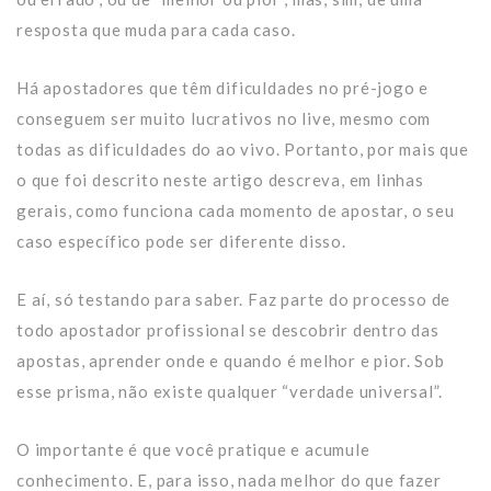
resposta que muda para cada caso.
Há apostadores que têm dificuldades no pré-jogo e
conseguem ser muito lucrativos no live, mesmo com
todas as dificuldades do ao vivo. Portanto, por mais que
o que foi descrito neste artigo descreva, em linhas
gerais, como funciona cada momento de apostar, o seu
caso específico pode ser diferente disso.
E aí, só testando para saber. Faz parte do processo de
todo apostador profissional se descobrir dentro das
apostas, aprender onde e quando é melhor e pior. Sob
esse prisma, não existe qualquer “verdade universal”.
O importante é que você pratique e acumule
conhecimento. E, para isso, nada melhor do que fazer