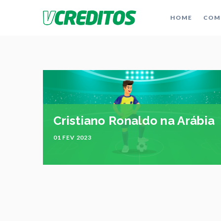
HOME
COM
Cristiano Ronaldo na Arábia
01 FEV 2023