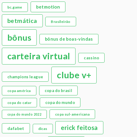
betmotion
bc.game
betmática
Brasileirão
bônus
bônus de boas-vindas
carteira virtual
cassino
clube v+
champions league
copa do brasil
copa américa
copa do mundo
copa do catar
copa sul-americana
copa do mundo 2022
erick feitosa
dafabet
dicas