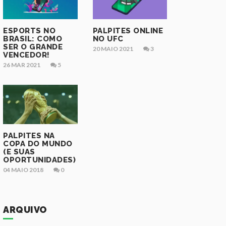
ESPORTS NO
PALPITES ONLINE
BRASIL: COMO
NO UFC
SER O GRANDE
20 MAIO 2021
3
VENCEDOR!
26 MAR 2021
5
PALPITES NA
COPA DO MUNDO
(E SUAS
OPORTUNIDADES)
04 MAIO 2018
0
ARQUIVO