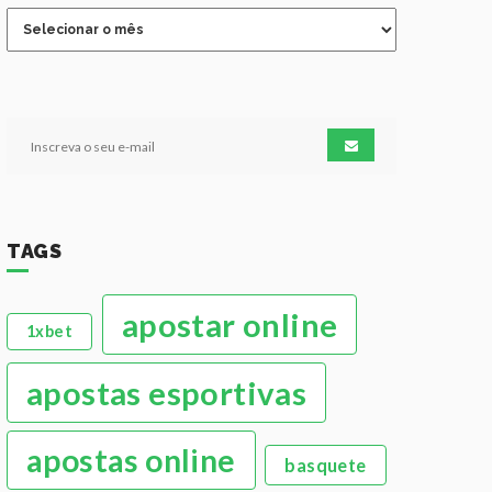
TAGS
apostar online
1xbet
apostas esportivas
apostas online
basquete