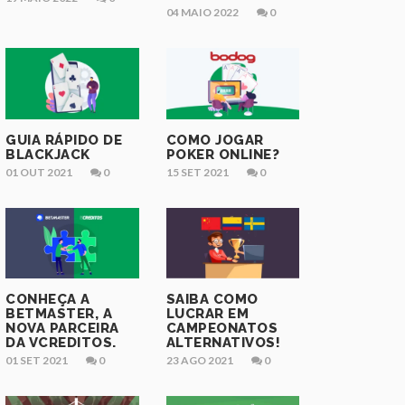
04 MAIO 2022
0
GUIA RÁPIDO DE
COMO JOGAR
BLACKJACK
POKER ONLINE?
01 OUT 2021
0
15 SET 2021
0
CONHEÇA A
SAIBA COMO
BETMASTER, A
LUCRAR EM
NOVA PARCEIRA
CAMPEONATOS
DA VCREDITOS.
ALTERNATIVOS!
01 SET 2021
0
23 AGO 2021
0