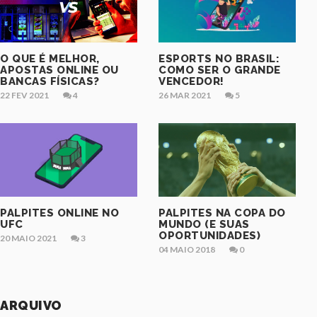
O QUE É MELHOR,
ESPORTS NO BRASIL:
APOSTAS ONLINE OU
COMO SER O GRANDE
BANCAS FÍSICAS?
VENCEDOR!
22 FEV 2021
4
26 MAR 2021
5
PALPITES ONLINE NO
PALPITES NA COPA DO
UFC
MUNDO (E SUAS
OPORTUNIDADES)
20 MAIO 2021
3
04 MAIO 2018
0
ARQUIVO