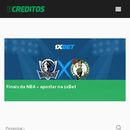
Finais da NBA – apostar na 1xBet