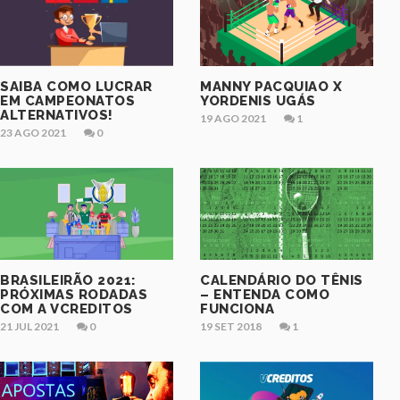
SAIBA COMO LUCRAR
MANNY PACQUIAO X
EM CAMPEONATOS
YORDENIS UGÁS
ALTERNATIVOS!
19 AGO 2021
1
23 AGO 2021
0
BRASILEIRÃO 2021:
CALENDÁRIO DO TÊNIS
PRÓXIMAS RODADAS
– ENTENDA COMO
COM A VCREDITOS
FUNCIONA
21 JUL 2021
0
19 SET 2018
1