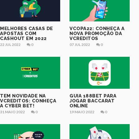
MELHORES CASAS DE
VCOPA22: CONHEÇA A
APOSTAS COM
NOVA PROMOÇÃO DA
CASHOUT EM 2022
VCREDITOS
22 JUL 2022
0
07 JUL 2022
0
TEM NOVIDADE NA
GUIA 188BET PARA
VCREDITOS: CONHEÇA
JOGAR BACCARAT
A CYBER BET!
ONLINE
31 MAIO 2022
0
19 MAIO 2022
0