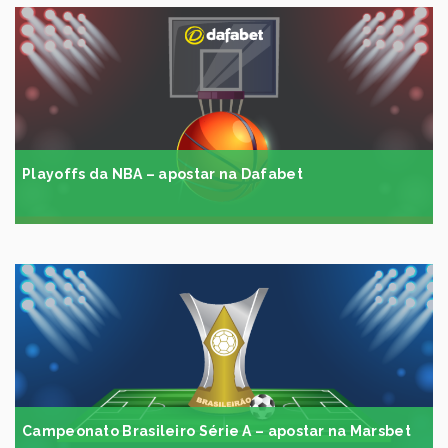
Playoffs da NBA – apostar na Dafabet
Campeonato Brasileiro Série A – apostar na Marsbet