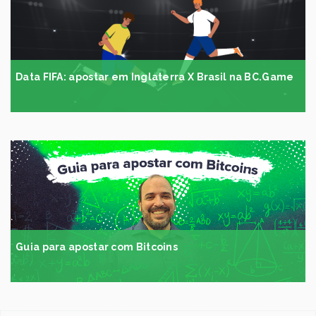
Data FIFA: apostar em Inglaterra X Brasil na BC.Game
Guia para apostar com Bitcoins