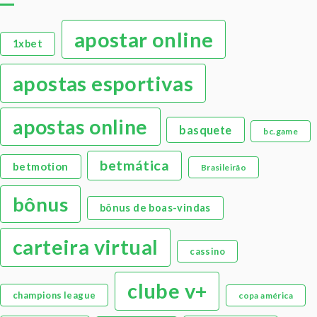
apostar online
1xbet
apostas esportivas
apostas online
basquete
bc.game
betmática
betmotion
Brasileirão
bônus
bônus de boas-vindas
carteira virtual
cassino
clube v+
champions league
copa américa