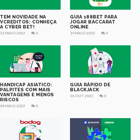
TEM NOVIDADE NA
GUIA 188BET PARA
VCREDITOS: CONHEÇA
JOGAR BACCARAT
A CYBER BET!
ONLINE
31 MAIO 2022
0
19 MAIO 2022
0
HANDICAP ASIATICO:
GUIA RÁPIDO DE
PALPITES COM MAIS
BLACKJACK
VANTAGENS E MENOS
01 OUT 2021
0
RISCOS
04 MAIO 2022
0