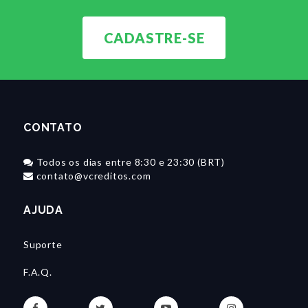
CADASTRE-SE
CONTATO
Todos os dias entre 8:30 e 23:30 (BRT)
contato@vcreditos.com
AJUDA
Suporte
F.A.Q.