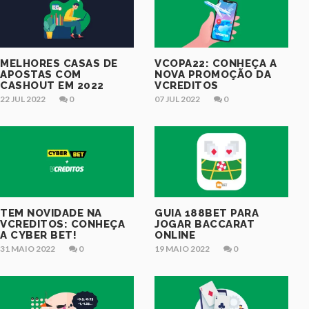
MELHORES CASAS DE
VCOPA22: CONHEÇA A
APOSTAS COM
NOVA PROMOÇÃO DA
CASHOUT EM 2022
VCREDITOS
22 JUL 2022
0
07 JUL 2022
0
TEM NOVIDADE NA
GUIA 188BET PARA
VCREDITOS: CONHEÇA
JOGAR BACCARAT
A CYBER BET!
ONLINE
31 MAIO 2022
0
19 MAIO 2022
0