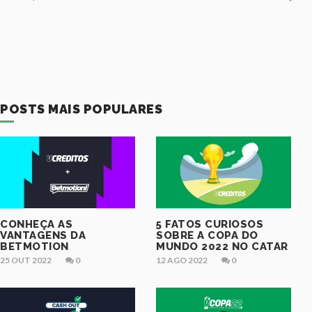
POSTS MAIS POPULARES
CONHEÇA AS
5 FATOS CURIOSOS
VANTAGENS DA
SOBRE A COPA DO
BETMOTION
MUNDO 2022 NO CATAR
25 OUT 2022
0
12 AGO 2022
0