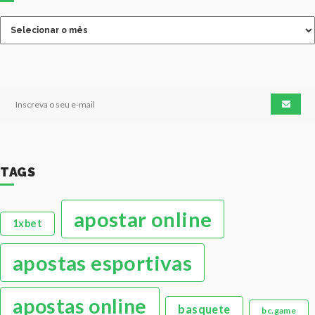
TAGS
apostar online
1xbet
apostas esportivas
apostas online
basquete
bc.game