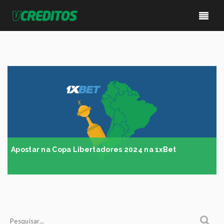
Apostar na Copa Libertadores 2024 na 1xBet