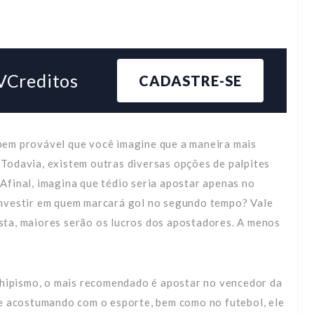
 VCreditos
CADASTRE-SE
bem provável que você imagine que a maneira mais
 Todavia, existem outras diversas opções de palpites
Afinal, imagina que tédio seria apostar apenas no
investir em quem marcará gol no segundo tempo? Vale
sta, maiores serão os lucros dos apostadores. A menos
hipismo, o mais recomendado é apostar no vencedor da
se acostumando com o esporte, bem como no futebol, ele