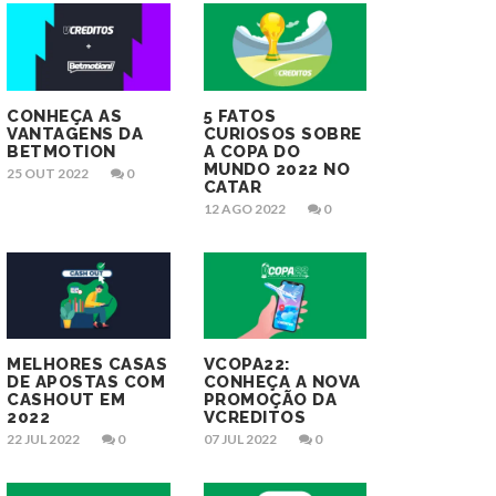
CONHEÇA AS
5 FATOS
VANTAGENS DA
CURIOSOS SOBRE
BETMOTION
A COPA DO
MUNDO 2022 NO
25 OUT 2022
0
CATAR
12 AGO 2022
0
MELHORES CASAS
VCOPA22:
DE APOSTAS COM
CONHEÇA A NOVA
CASHOUT EM
PROMOÇÃO DA
2022
VCREDITOS
22 JUL 2022
0
07 JUL 2022
0