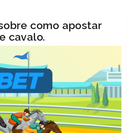
 sobre como apostar
e cavalo.