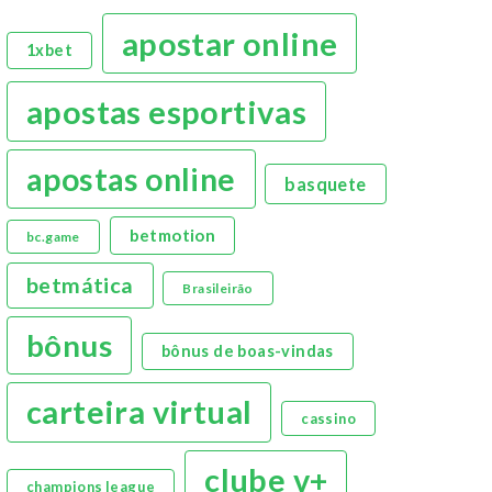
apostar online
1xbet
apostas esportivas
apostas online
basquete
betmotion
bc.game
betmática
Brasileirão
bônus
bônus de boas-vindas
carteira virtual
cassino
clube v+
champions league