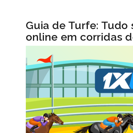
Guia de Turfe: Tudo
online em corridas d