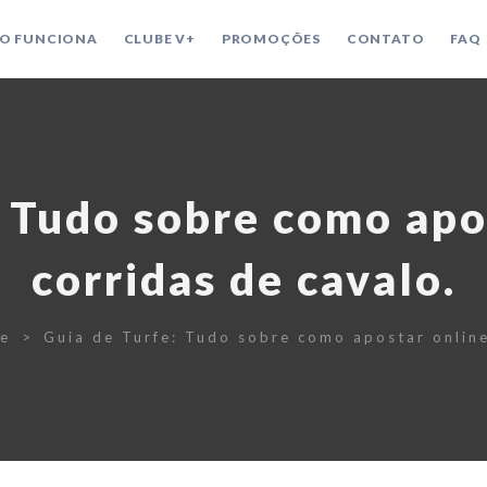
O FUNCIONA
CLUBE V+
PROMOÇÕES
CONTATO
FAQ
: Tudo sobre como apo
corridas de cavalo.
ne
Guia de Turfe: Tudo sobre como apostar online