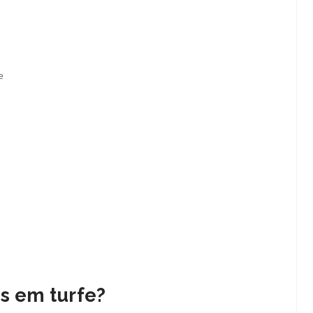
e
s em turfe?