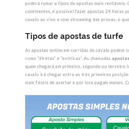
poderá rumar a tipos de apostas mais rentáveis.
continentes, é possível fazer apostas 24 horas po
cavalo ao vivo e com streaming das provas, o que
Tipos de apostas de turfe
As apostas online em corridas de cavalo podem s
como “diretas” e “exóticas”. As chamadas
apostas
quem chegará em primeiro, segundo ou terceiro 
cavalo irá chegar entre as três primeiras posiçõ
mais fáceis de acertar e por isso pagam menos. C