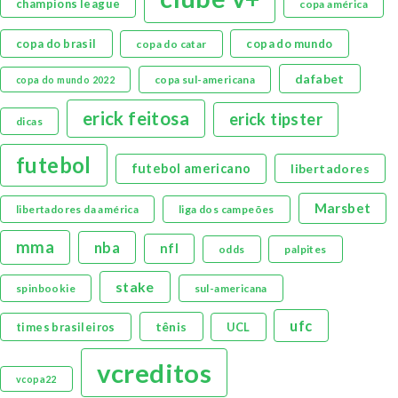
champions league
copa américa
copa do brasil
copa do mundo
copa do catar
dafabet
copa sul-americana
copa do mundo 2022
erick feitosa
erick tipster
dicas
futebol
futebol americano
libertadores
Marsbet
libertadores da américa
liga dos campeões
mma
nba
nfl
odds
palpites
stake
spinbookie
sul-americana
ufc
tênis
times brasileiros
UCL
vcreditos
vcopa22