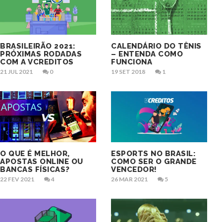
BRASILEIRÃO 2021:
CALENDÁRIO DO TÊNIS
PRÓXIMAS RODADAS
– ENTENDA COMO
COM A VCREDITOS
FUNCIONA
21 JUL 2021
0
19 SET 2018
1
O QUE É MELHOR,
ESPORTS NO BRASIL:
APOSTAS ONLINE OU
COMO SER O GRANDE
BANCAS FÍSICAS?
VENCEDOR!
22 FEV 2021
4
26 MAR 2021
5