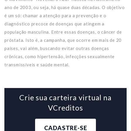
ano de 2003, ou seja, há quase duas décadas. O objetivo
é um só: chamar a atenção para a prevenção e o
diagnóstico precoce de doenças que atingem a
população masculina. Entre essas doenças, o câncer de
próstata. Isto é, a campanha, que ocorre em mais de 20
países, vai além, buscando evitar outras doenças
crônicas, como hipertensão, infecções sexualmente
transmissíveis e saúde mental.
Crie sua carteira virtual na
VCreditos
CADASTRE-SE