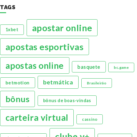
TAGS
apostar online
1xbet
apostas esportivas
apostas online
basquete
bc.game
betmática
betmotion
Brasileirão
bônus
bônus de boas-vindas
carteira virtual
cassino
clube v+