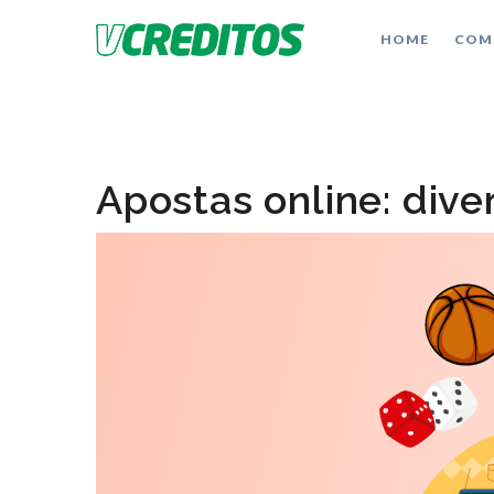
HOME
COM
Apostas online: dive