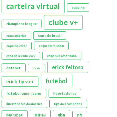
carteira virtual
cassino
clube v+
champions league
copa do brasil
copa américa
copa do mundo
copa do catar
copa sul-americana
copa do mundo 2022
erick feitosa
dafabet
dicas
futebol
erick tipster
futebol americano
libertadores
libertadores da américa
liga dos campeões
mma
nba
Marsbet
nfl