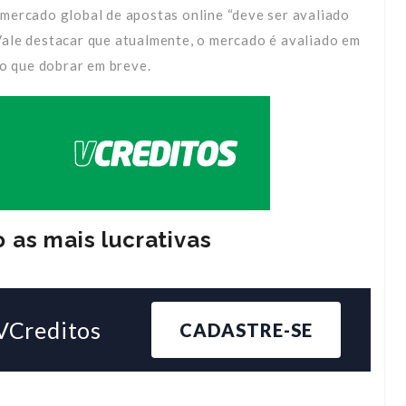
 mercado global de apostas online “deve ser avaliado
Vale destacar que atualmente, o mercado é avaliado em
 do que dobrar em breve.
 as mais lucrativas
 VCreditos
CADASTRE-SE