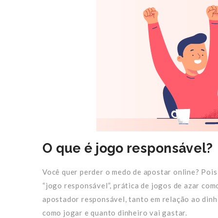
O que é jogo responsável?
Você quer perder o medo de apostar online? Pois
“jogo responsável”, prática de jogos de azar com
apostador responsável, tanto em relação ao dinhe
como jogar e quanto dinheiro vai gastar.