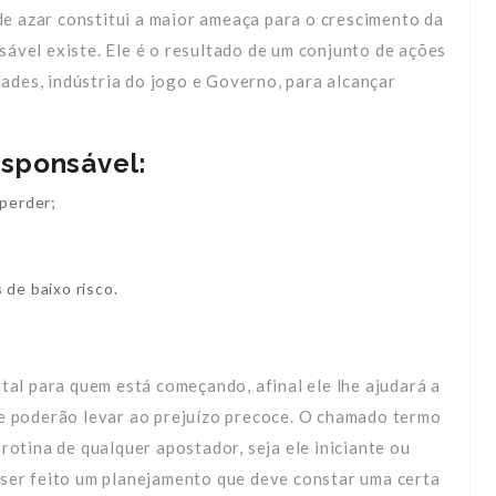
de azar constitui a maior ameaça para o crescimento da
sável existe. Ele é o resultado de um conjunto de ações
ades, indústria do jogo e Governo, para alcançar
esponsável:
 perder;
de baixo risco.
al para quem está começando, afinal ele lhe ajudará a
 poderão levar ao prejuízo precoce. O chamado termo
 rotina de qualquer apostador, seja ele iniciante ou
á ser feito um planejamento que deve constar uma certa