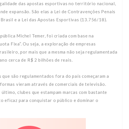
egalidade das apostas esportivas no território nacional,
ande expansão. São elas a Lei de Contravenções Penais
 Brasil e a Lei das Apostas Esportivas (13.756/18).
ública Michel Temer, foi criada com base na
ota Fixa”. Ou seja, a exploração de empresas
brasileiro, por mais que a mesma não seja regulamentada
ano cerca de R$ 2 bilhões de reais.
s que são regulamentados fora do país começaram a
 formas vieram através de comerciais de televisão.
 último, clubes que estampam marcas com bastante
o eficaz para conquistar o público e dominar o