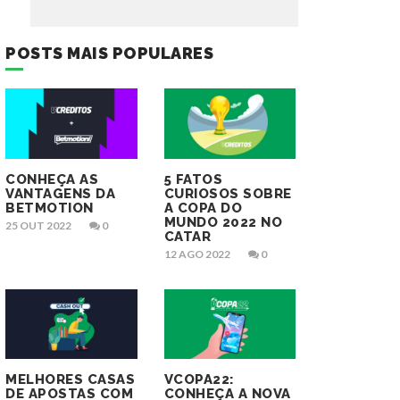
POSTS MAIS POPULARES
CONHEÇA AS
5 FATOS
VANTAGENS DA
CURIOSOS SOBRE
BETMOTION
A COPA DO
MUNDO 2022 NO
25 OUT 2022
0
CATAR
12 AGO 2022
0
MELHORES CASAS
VCOPA22:
DE APOSTAS COM
CONHEÇA A NOVA