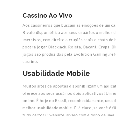
Cassino Ao Vivo
Aos cassineiros que buscam as emoções de um cas
Rivalo disponibiliza aos seus usuários o melhor 
imersivos, com direito a crupiês reais e chats d
poderá jogar Blackjack, Roleta, Bacará, Craps, B
jogos são produzidos pela Evolution Gaming, re
cassino.
Usabilidade Mobile
Muitos sites de apostas disponibilizam um aplica
oferece aos seus usuários dois aplicativos! Um e
online. É hoje no Brasil, reconhecidamente, uma 
melhor usabilidade mobile. E, é claro, se você é 
tudo certo! O website Rivalo.com é dono de uma in