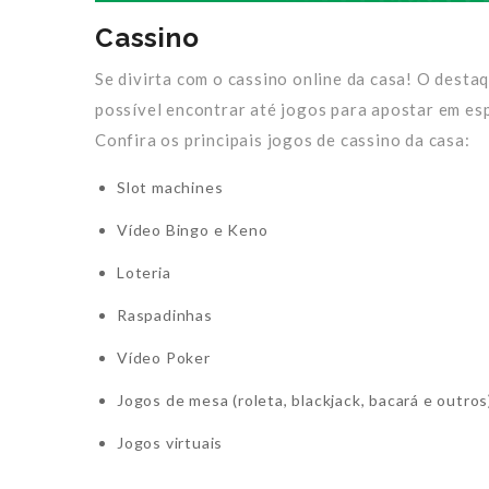
Cassino
Se divirta com o cassino online da casa! O desta
possível encontrar até jogos para apostar em esp
Confira os principais jogos de cassino da casa:
Slot machines
Vídeo Bingo e Keno
Loteria
Raspadinhas
Vídeo Poker
Jogos de mesa (roleta, blackjack, bacará e outros
Jogos virtuais