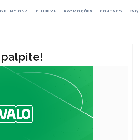
O FUNCIONA
CLUBE V+
PROMOÇÕES
CONTATO
FAQ
 palpite!